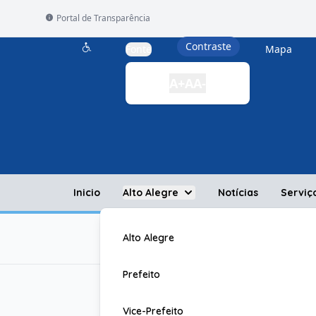
Portal de Transparência
Contraste
Fonte
Mapa
Acessibilidade
A+
A
A-
Inicio
Alto Alegre
Notícias
Serviç
Alto Alegre
Prefeito
Dados Aberto
Vice-Prefeito