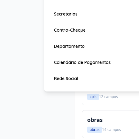
Acesse dados públicos via A
Secretarias
Contra-Cheque
APIs Disponíveis
Departamento
convenios e repas
Calendário de Pagamentos
convenios
24 campos
Rede Social
licitações
cpls
12 campos
obras
obras
14 campos