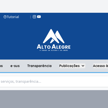
Tutorial
|
os
e-sus
Transparência
Publicações
Acesso 