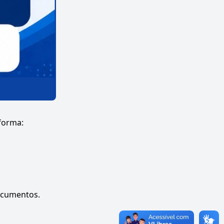
nforma:
ocumentos.