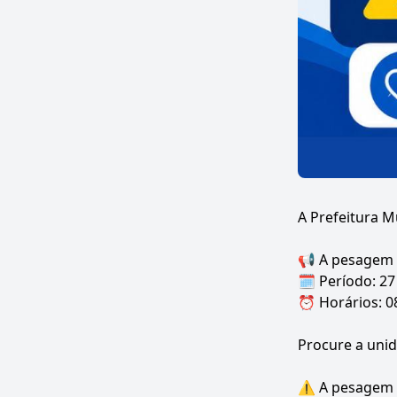
A Prefeitura M
📢 A pesagem 
🗓️ Período: 27
⏰ Horários: 08
Procure a uni
⚠️ A pesagem é