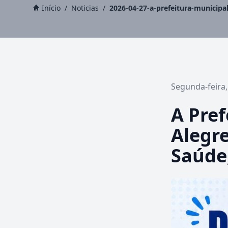
Início
/
Noticias
/
2026-04-27-a-prefeitura-municipa
Segunda-feira,
A Pref
Alegre
Saúde