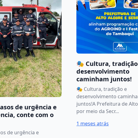
🎭 Cultura, tradição
desenvolvimento
caminham juntos!
🎭 Cultura, tradição e
desenvolvimento caminh
juntos!A Prefeitura de Alto
asos de urgência e
por meio da Secr...
ncia, conte com o
1 meses atrás
os de urgência e