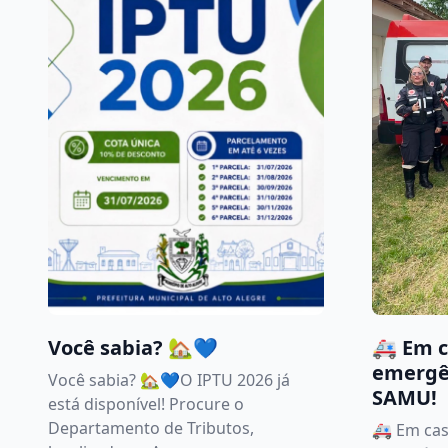
🚑 Em c
Você sabia? 🏡💙
emergê
Você sabia? 🏡💙O IPTU 2026 já
SAMU!
está disponível! Procure o
Departamento de Tributos,
🚑 Em cas