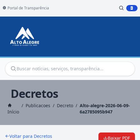
Portal de Transparência
Decretos
/
Publicacoes
/
Decreto
/
Alto-alegre-2026-06-09-
Início
6a2785095b947
Voltar para Decretos
Baixar PDF