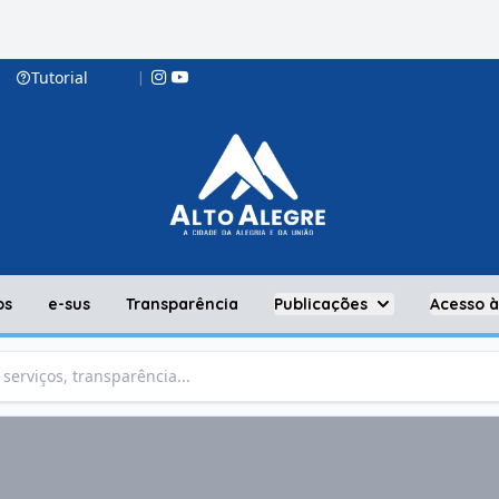
Tutorial
|
os
e-sus
Transparência
Publicações
Acesso 