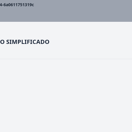
14-6a0611751319c
VO SIMPLIFICADO