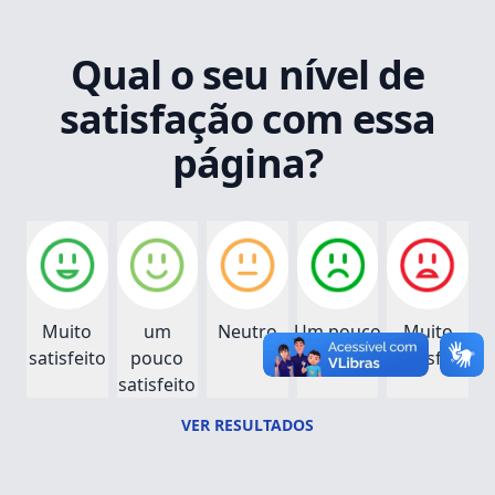
Qual o seu nível de
satisfação com essa
página?
Muito
um
Neutro
Um pouco
Muito
satisfeito
pouco
insatisfeito
insatisfeito
satisfeito
VER RESULTADOS