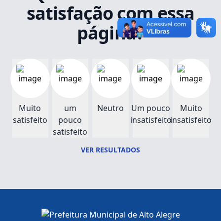
satisfação com essa
página?
Muito
um
Neutro
Um pouco
Muito
satisfeito
pouco
insatisfeito
insatisfeito
satisfeito
VER RESULTADOS