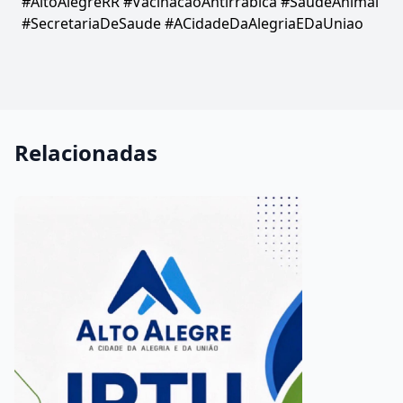
#AltoAlegreRR #VacinacaoAntirrabica #SaudeAnimal
#SecretariaDeSaude #ACidadeDaAlegriaEDaUniao
Relacionadas