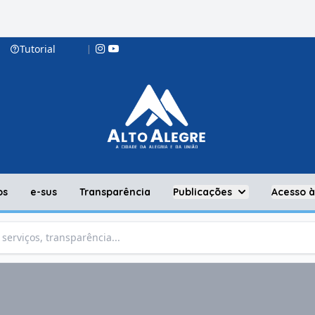
Tutorial
|
os
e-sus
Transparência
Publicações
Acesso 