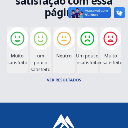
satisfação com essa
página?
Muito
um
Neutro
Um pouco
Muito
satisfeito
pouco
insatisfeito
insatisfeito
satisfeito
VER RESULTADOS