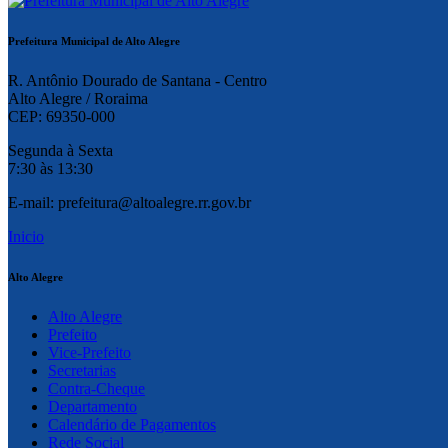
Prefeitura Municipal de Alto Alegre
R. Antônio Dourado de Santana - Centro
Alto Alegre / Roraima
CEP: 69350-000
Segunda à Sexta
7:30 às 13:30
E-mail: prefeitura@altoalegre.rr.gov.br
Inicio
Alto Alegre
Alto Alegre
Prefeito
Vice-Prefeito
Secretarias
Contra-Cheque
Departamento
Calendário de Pagamentos
Rede Social